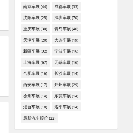
南京车展
成都车展
(44)
(33)
沈阳车展
深圳车展
(25)
(70)
重庆车展
青岛车展
(30)
(40)
天津车展
大连车展
(20)
(19)
新疆车展
宁波车展
(32)
(16)
上海车展
无锡车展
(67)
(16)
合肥车展
长沙车展
(16)
(14)
西安车展
郑州车展
(17)
(29)
徐州车展
东莞车展
(14)
(14)
烟台车展
洛阳车展
(18)
(14)
最新汽车报价
(22)
众