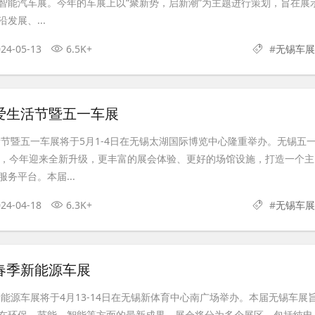
智能汽车展。今年的车展上以“聚新势，启新潮”为主题进行策划，旨在展
发展、...
24-05-13
6.5K+
#
无锡车展
有爱生活节暨五一车展
生活节暨五一车展将于5月1-4日在无锡太湖国际博览中心隆重举办。无锡五
年，今年迎来全新升级，更丰富的展会体验、更好的场馆设施，打造一个主
务平台。本届...
24-04-18
6.3K+
#
无锡车展
锡春季新能源车展
新能源车展将于4月13-14日在无锡新体育中心南广场举办。本届无锡车展
在环保、节能、智能等方面的最新成果。展会将分为多个展区，包括纯电