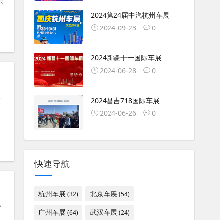
示
​2024第24届中汽杭州车展
2024-09-23
0
2024新疆十一国际车展
2024-06-28
0
一
2024昌吉718国际车展
2024-06-26
0
快速导航
杭州车展
北京车展
(32)
(54)
旨
广州车展
武汉车展
(64)
(24)