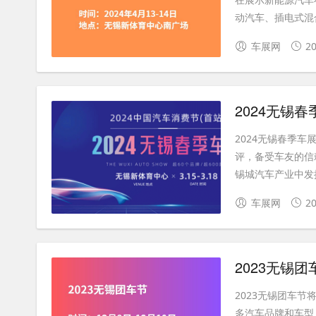
动汽车、插电式混合
车展网
20
2024无锡春
2024无锡春季车
评，备受车友的信
锡城汽车产业中发挥
车展网
20
2023无锡团
2023无锡团车节
多汽车品牌和车型