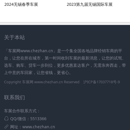
2024无锡春季车展
2023第九届无锡国际车展
关于本站
「车展网www.chezhan.cn」是一个集全国各地品牌经销车商的平
台，让您在所在城市，第一时间收到车展的最新消息，让您的试驾、
选车、购车、贷车一步到位，更多优惠直达客户，无需东奔西走，带
上中意的车回家，让您省钱，更省心。
Copyright 车展网 www.chezhan.cn Reserved
沪ICP备17037718号-9
联系我们
车展合作联系方式：
QQ/微信：5513366
网址：www.chezhan.cn