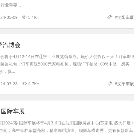
行业重要...
24-05-09
5.1K+
#
沈阳车展
春季汽博会
博会将于4月12-14日在辽宁工业展览馆举办。底价大促仅仅三天！订车即
车装饰礼包，订车再送5000元家电礼包，现场订车抽奖100%中奖！想买
，就...
24-03-28
4.7K+
#
沈阳车展
春)国际车展
 沈阳2024(春 国际车展将于4月3-6日在沈阳国际展览中心(苏家屯 盛大开启
空间，高中低档车型亮相，精彩舞蹈演绎、靓丽车模走秀，更有多款新车