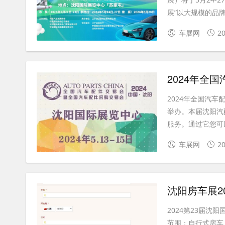
展”以大规模的品牌
车展网
20
2024年全
2024年全国汽车
举办。本届沈阳汽
服务。通过它您可以
车展网
20
沈阳房车展2
2024第23届沈
范围：自行式房车