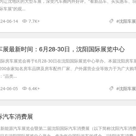
为辽沈地区的大型车展，深受汽车圈内外好评。“看新品车、买实惠车、
车展”的观...
24-06-14
7.7K+
#
沈阳车展
房车展最新时间：6月28-30日，沈阳国际展览中心
阳国际房车展览会将于6月28-30日在沈阳国际展览中心举办。本届沈阳房车
200余家知名房车品牌及房车配件厂家、户外露营企业等致力于为广大购
品类...
24-06-05
6.4K+
#
沈阳车展
国际汽车消费展
阳）新能源汽车展览会暨第二届沈阳国际汽车消费展（以下简称沈阳汽车消
-27日在沈阳国际展览中心举办。作为年中国际汽车的盛会，“沈阳汽车消费