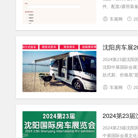
件、配套/露营装备/
车展网
20
沈阳房车展2
2024第23届沈
沈阳中展国际会展
款式新、价格底”是
车展网
20
2024第23
2024第23届沈
中展国际会展文化