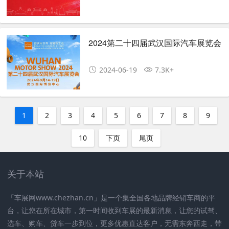
2024第二十四届武汉国际汽车展览会
2024-06-19
7.3K+
1
2
3
4
5
6
7
8
9
10
下页
尾页
关于本站
「车展网www.chezhan.cn」是一个集全国各地品牌经销车商的平
台，让您在所在城市，第一时间收到车展的最新消息，让您的试驾、
选车、购车、贷车一步到位，更多优惠直达客户，无需东奔西走，带