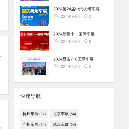
​2024第24届中汽杭州车展
2024-09-23
0
2024新疆十一国际车展
2024-06-28
0
中心（汉阳）
”
2024昌吉718国际车展
2024-06-26
0
快速导航
中心（汉阳）
杭州车展
北京车展
(32)
(54)
广州车展
武汉车展
(64)
(24)
商