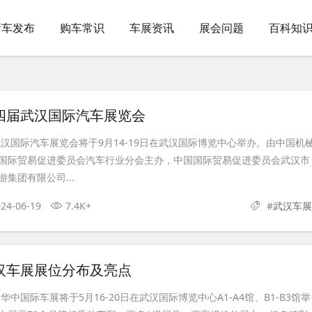
新车发布
购车常识
车展资讯
展会问题
百科知
十四届武汉国际汽车展览会
武汉国际汽车展览会将于9月14-19日在武汉国际博览中心举办。由中国机
国际贸易促进委员会汽车行业分会主办，中国国际贸易促进委员会武汉市
集团有限公司...
24-06-19
7.4K+
#
武汉车展
武汉车展展位分布及亮点
华中国际车展将于5月16-20日在武汉国际博览中心A1-A4馆、B1-B3馆举