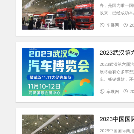
办，是国内唯一国
以来，已经成功举办
车展网
20
2023武汉
2023武汉第六届
展将会有众多车型
车、畅销爆款，还是
车展网
20
2023中国
2023中国国际商