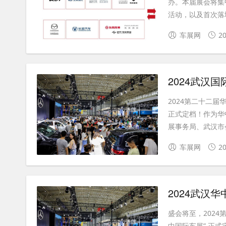
办。本届展会将集
活动，以及首次落地
车展网
20
2024第二十二届
正式定档！作为华
展事务局、武汉市会
车展网
20
盛会将至，202
中国际车展” 正