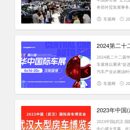
务部外贸发展事务局
车展网
20
2024第二
2024第二十二届
车展将以秉承“促
汽车产业从燃油时代
车展网
20
2023年中
2023中国(武汉
中心盛大开幕。此