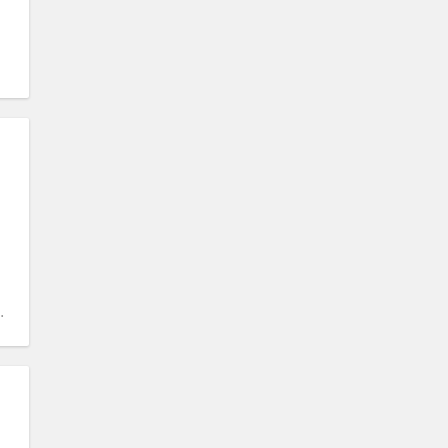
确定
#
武汉车展