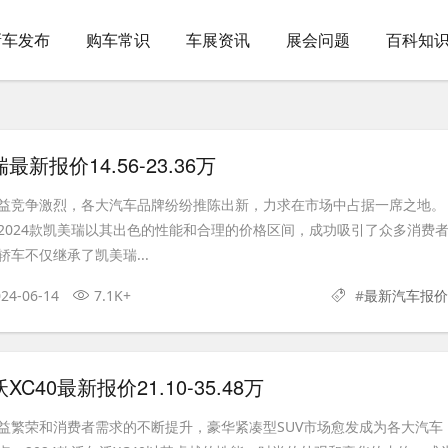
新车发布
购车常识
车展资讯
展会问题
百科知
最新报价14.56-23.36万
益竞争激烈，各大汽车品牌纷纷推陈出新，力求在市场中占据一席之地。
2024款凯美瑞以其出色的性能和合理的价格区间，成功吸引了众多消费
车不仅继承了凯美瑞...
24-06-14
7.1K+
#
最新汽车报价
XC40最新报价21.10-35.48万
益繁荣和消费者需求的不断提升，豪华紧凑型SUV市场愈发成为各大汽车