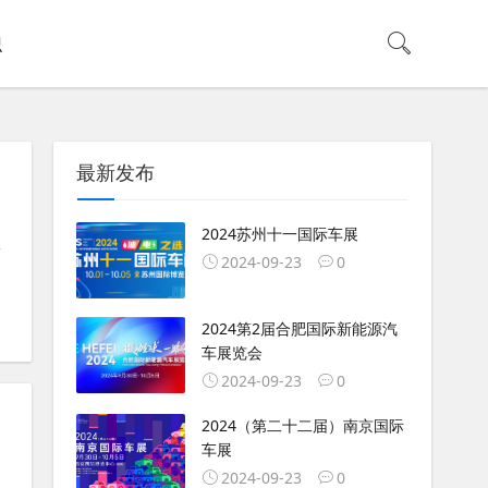
识
最新发布
2024苏州十一国际车展
者
2024-09-23
0
2024第2届合肥国际新能源汽
车展览会
2024-09-23
0
2024（第二十二届）南京国际
车展
2024-09-23
0