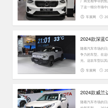
厂商竞相争夺的焦
了这一细分市场中的
车展网
20
2024款深蓝G
随着汽车市场的日
争力的车型。在这
光。这款车型以其豪
车展网
20
2024款威兰
随着汽车市场的日
的新车型——20