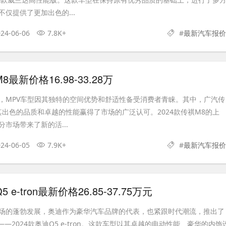
仅提供了更加出色的...
24-06-06
7.8K+
#
最新汽车报价
8最新价格16.98-33.28万
，MPV车型因其独特的空间优势和舒适性备受消费者青睐。其中，广汽传
其出色的品质和卓越的性能赢得了市场的广泛认可。2024款传祺M8的上
市场带来了新的活...
24-06-05
7.9K+
#
最新汽车报价
 e-tron最新价格26.85-37.75万元
场的蓬勃发展，奥迪作为豪华汽车品牌的代表，也紧跟时代潮流，推出了
——2024款奥迪Q5 e-tron。这款车型以其卓越的电动性能、豪华的内饰