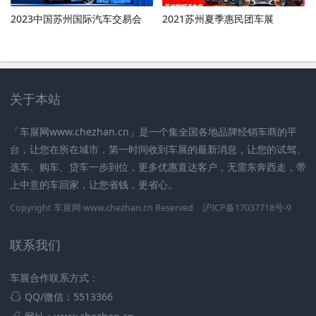
2023中国苏州国际汽车交易会
2021苏州夏季惠民团车展
关于本站
「车展网www.chezhan.cn」是一个集全国各地品牌经销车商的平
台，让您在所在城市，第一时间收到车展的最新消息，让您的试驾、
选车、购车、贷车一步到位，更多优惠直达客户，无需东奔西走，带
上中意的车回家，让您省钱，更省心。
Copyright 车展网 www.chezhan.cn Reserved
沪ICP备17037718号-9
联系我们
车展合作联系方式：
QQ/微信：5513366