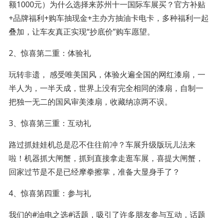
额1000元）为什么选择来苏州十一国际车展买？官方补贴
+品牌福利+购车抽现金+主办方抽油卡电卡，多种福利一起
叠加，让车友真正实现“抄底价”购车愿望。
2、惊喜第二重：体验礼
玩转非遗， 感受唯美国风，体验火遍全国的网红漆扇，一
半人为，一半天成，世界上没有完全相同的漆扇，自制一
把独一无二的国风审美漆扇，收藏纳凉两不误。
3、惊喜第三重：互动礼
路过抓娃娃机总是忍不住往前冲？车展升级版玩儿法来
啦！机器抓大闸蟹，抓到直接拿走逛车展，喜提大闸蟹，
回家过节是不是已经摩拳擦掌，准备大显身手了？
4、惊喜第四重：参与礼
我们的#油电之选#话题，吸引了许多朋友参与互动，话题