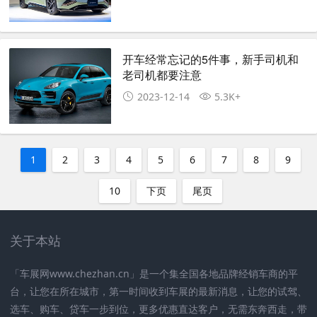
开车经常忘记的5件事，新手司机和
老司机都要注意
2023-12-14
5.3K+
1
2
3
4
5
6
7
8
9
10
下页
尾页
关于本站
「车展网www.chezhan.cn」是一个集全国各地品牌经销车商的平
台，让您在所在城市，第一时间收到车展的最新消息，让您的试驾、
选车、购车、贷车一步到位，更多优惠直达客户，无需东奔西走，带