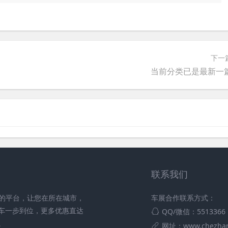
下一
当前分类已是最新一
联系我们
车商的平台，让您在所在城市，
车展合作联系方式：
车一步到位，更多优惠直达
QQ/微信：5513366
。
网址：www.chezhan