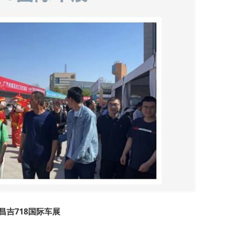
4昌吉718国际车展