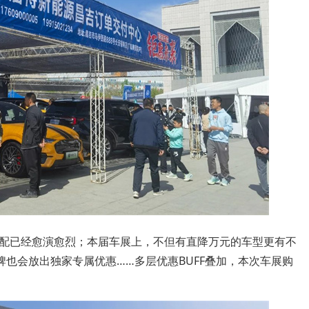
配已经愈演愈烈；本届车展上，不但有直降万元的车型更有不
牌也会放出独家专属优惠……多层优惠BUFF叠加，本次车展购