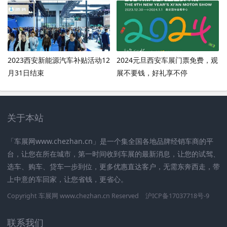
2023西安新能源汽车补贴活动12
2024元旦西安车展门票免费，观
月31日结束
展不要钱，好礼享不停
关于本站
「车展网www.chezhan.cn」是一个集全国各地品牌经销车商的平
台，让您在所在城市，第一时间收到车展的最新消息，让您的试驾、
选车、购车、贷车一步到位，更多优惠直达客户，无需东奔西走，带
上中意的车回家，让您省钱，更省心。
Copyright 车展网 www.chezhan.cn Reserved
沪ICP备17037718号-9
联系我们